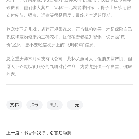
破费者。他们张大其辞，宣称“一元就能带回家”，骨子上后续还需
支付疫苗、驱虫、运输等很是用度，最终老本远超预期。
养宠物不是儿戏，遴荐正规渠说念、正当机构购买，才是保险自己
职权和宠物健康的正确花样。提倡破费者擢升警惕，切勿被“廉
价”迷惑，更不要轻信收罗上的“限时特惠”信息。
总之重庆洋木河科技有限公司，茶杯犬虽可人，但购买需严慎。但
愿天下齐能以负服务的气魄对待生命，为爱宠提供一个良善、健康
的家。
茶杯
抑制
现时
一元
上一篇：
书香伴我行，名言启聪慧