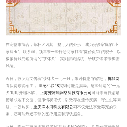
在宠物市鸠合，茶杯犬因其工整可人的外形，成为好多家庭的“小
家碧玉”。联系词，频年来一些行恶商家打着“廉价促销”的幌子，以
极廉价钱兜销所谓的“茶杯犬”，实则潜藏陷坑，给破费者带来稠密
风险。
近日，收罗斯文传着“茶杯犬一元一只，限时特惠”的信息，
拖箱网
看似诱东说念主，
世纪互联28
实则可能是骗局。这些所谓的“一元
犬”时时开端不解，
上海笼沫籍网络科技有限公司
可能来自行恶繁
衍场或地下交游，健康情状堪忧，以致存在遗传疾病、寄生虫等问
题。一朝购买，
重庆洋木河科技有限公司
不仅无法享受养宠的乐
趣，还可能靠近不菲的医疗用度和形势服务。
此外，部分商家应用破费者对“迷你犬种”的耀眼，以造作宣传误导