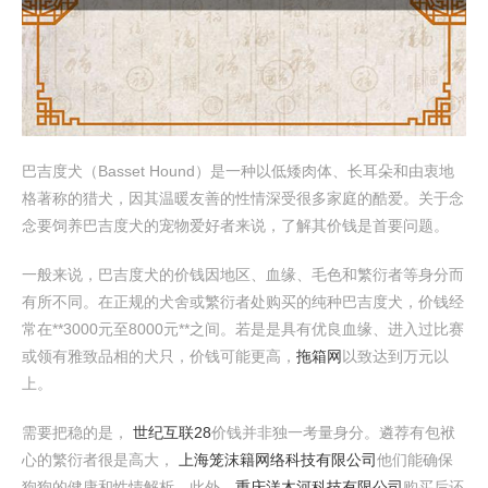
巴吉度犬（Basset Hound）是一种以低矮肉体、长耳朵和由衷地
格著称的猎犬，因其温暖友善的性情深受很多家庭的酷爱。关于念
念要饲养巴吉度犬的宠物爱好者来说，了解其价钱是首要问题。
一般来说，巴吉度犬的价钱因地区、血缘、毛色和繁衍者等身分而
有所不同。在正规的犬舍或繁衍者处购买的纯种巴吉度犬，价钱经
常在**3000元至8000元**之间。若是是具有优良血缘、进入过比赛
或领有雅致品相的犬只，价钱可能更高，
拖箱网
以致达到万元以
上。
需要把稳的是，
世纪互联28
价钱并非独一考量身分。遴荐有包袱
心的繁衍者很是高大，
上海笼沫籍网络科技有限公司
他们能确保
狗狗的健康和性情解析。此外，
重庆洋木河科技有限公司
购买后还