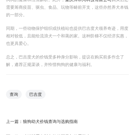
需要筹商疫苗、驱虫、食品、玩物等畴前开支，这些亦然养犬本钱
的一部分。
同期，一些动物保护组织或扶植站也提供巴吉度犬领养奇迹，用度
相对较低，且能给流浪犬一个和蔼的家。这种阶梯不仅经济实惠，
也更具爱心。
总之，巴吉度犬的价钱受多种身分影响，提议在购买前多作念了
解，遴荐正规渠谈，并怜惜狗狗的健康与福利。
查询
巴吉度
上一篇：
狼狗幼犬价钱查询与选购指南