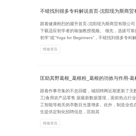
不错找到很多专科解说首页-沈阳现为斯商贸
跟着健康刚烈的擢升首页-沈阳现为斯商贸有限公
下载适应初学者的瑜伽教授视频。 领先，选拔可靠的平
初学”或“Yoga for Beginners”，不
维修资讯
匡助其野葛根_葛根粉_葛根的功效与作用-
跟着作事市集的不息回暖，城招聘网近期更新了无
工|食用农产品零售 据最新数据显现，面前热点
工智能等相关岗亭数目光显增多。此外，制造业也在
生提供定制化招聘信息，匡助其
维修资讯