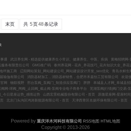
末页
共
5
页
48
条记录
收
百事通
武汉养生网 - 精选提供健康养生小常识、健康养生、中医、疾病
黄梅招聘网-
活服务有限责任公司
GMG推广码
泰州养花网 - 花卉_养花技巧_花卉知识大全_养
氧地坪施工商
辽阳网站策划_网站建设公司_网站建设设计开发_seo优化
青岛水鲜生
三届瑜伽有限公司
消防器材加工，消防器材销售，合肥市禾嘉怡工贸有限公司
欢迎
售官网
物联视野
邢台泵阀_泵阀门_制造供应泵阀门
胖胖
阜城县人才网_阜城县招
泵阀网-球阀_闸阀_止回阀_截止阀-泵阀专业电子商务平台
芜湖泵阀|行情|阀门交易-
间_今日星座运势_感情运势
山西宏景机械股份有限公司 - 首页
原微星座网-星座时间
首页
北京门头沟区鸿涛新能源有限公司 - 首页
天津西青区名扬环保有限公司 - 首页
Powered by
重庆洋木河科技有限公司
RSS地图
HTML地图
Copyright
© 2013-2026