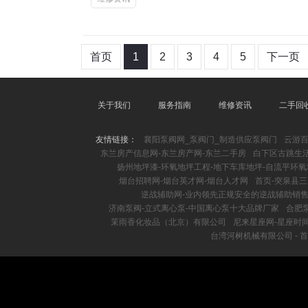
首页
1
2
3
4
5
下一页
关于我们
服务指南
维修资讯
二手回
友情链接：
襄阳泵阀网_泵阀门_制造供应泵阀门
云游
东兰房产信息网-东兰房产网-东兰二手房
白下区古跳生
扬州地坪漆-环氧地坪工程-地下车库地坪-自流平环
烟台招聘网-烟台英才网-烟台人才网
首页-突泉县
逆战辅助网-业内领先正规安全的逆战辅助销
济南泵阀-立式离心泵-中国离心泵十大品牌厂家
合肥
茉雨香化妆品（北京）有限公司
尼来星座网-星座时
台湾河树机械有限公司 - 