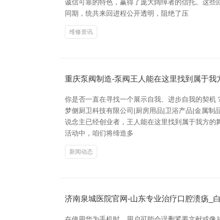
诚信可靠的特色，赢得了庞大阔绰者的信托。这些
同期，统共来回进程公开透明，阻绝了压
维修资讯
重庆泵阀制造-泵阀王人能在这里找到属于我
你是否一直在寻找一个展示自我、进步自我的契机？
梦侧厨卫科技有限公司|厨房用品|卫浴产品|金属制
说念主已经创业者，王人能在这里找到属于我方的
活动中，咱们将缔造多
新闻动态
济南泉城医院官网-山东专业治疗口腔溃疡_白
在使用华为手机时，用户可能会误删紧要文献或像