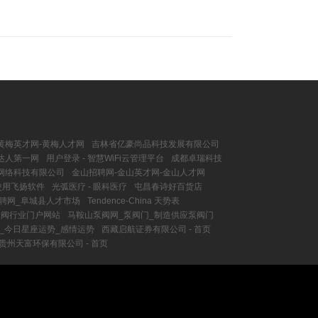
黄梅英才网-黄梅人才网
吉林省亿豪尚品科技发展有限公司
花达人第一网
用户登录 - 智慧WiFi云管理平台
成都卓瑞科技
网络科技有限公司
金山招聘网-金山英才网-金山人才网
使用飞扬软件
光弧医疗 - 眼科医疗
屯昌春诗好百货店
聘网_阜城县人才市场
Tendence-China 天势表
泵阀行业门户网站
马鞍山泵阀网_泵阀门_制造供应泵阀门
_今日星座运势_感情运势
西藏启航证券有限公司 - 首页
贵州天富环保有限公司 - 首页