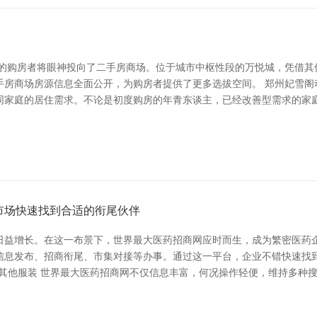
多的购房者将眼神投向了二手房商场。位于城市中枢性段的万悦城，凭借其
手房商场房源信息全面公开，为购房者提供了更多选拔空间。 郑州妃雪阁
同家庭的居住需求。不论是初度购房的年青东谈主，已经改善型需求的家
市场快速找到合适的衔尾伙伴
日益增长。在这一布景下，世界最大医药招商网应时而生，成为繁密医药企
信息发布、招商衔尾、市集对接等办事。通过这一平台，企业不错快速找
品-其他服装 世界最大医药招商网不仅信息丰富，何况操作轻便，维持多