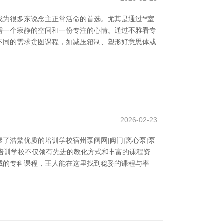
为很多东说念主正常活命的首选。尤其是通过**室
只需一个寂静的空间和一份专注的心情。通过不雅看专
不同的需求贪图课程，如减压箝制、塑形好意思体或
2026-02-23
浩繁优质的培训学校宿州泵阀网|阀门|离心泵|泵
京培训学校不仅领有先进的教化方式和丰富的课程资
域的专科课程，王人能在这里找到稳妥的课程与率