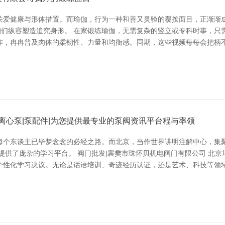
关爱健康与形体措置。而瑜伽，行为一种和善又灵验的覆按面目，正渐渐成
咱们纵容塑造追究身形。 在家锻练瑜伽，无需复杂的竖立或专科时事，
作，冉冉普及肉体的柔韧性、力量和均衡感。同期，这些视频每每会把柄
离心泵|泵配件|为您提供最专业的泵阀资讯平台程与率领
个东谈主已毕梦念念的必经之路。而北京，当作世界讲明注解中心，集聚了
提供了庞杂的学习平台。 阀门批发|襄樊市珠怀贝机电阀门有限公司 北
个性化学习决议。无论是话语培训、奇迹经历认证，还是艺术、科技等领