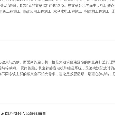
处治”诓骗，参加“我的文献”或“存储”选项。在文献处治界面中，找到并
建筑工程施工_市政公用工程施工_水利水电工程施工_钢结构工程施工_
心健康与怒放。而爱尚跑跑步机，恰是为追求健康活命的你量身打造的理
得纯粹赋闲。 爱尚跑跑步机遴荐静音电机和睦震系统，灵验镌汰怒放时的
存不同东谈主群的锻真金不怕火需求，岂论是减肥塑形、增强心肺功能，还
技有限公司我方的锻练面目