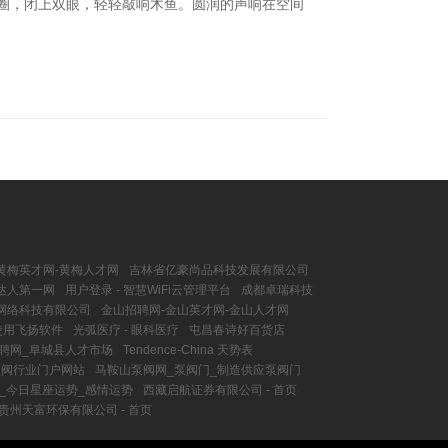
圈，闭上双眼，轻轻敲响木鱼。圆润的声响在空间
黄梅英才网-黄梅人才网
吉林省亿豪尚品科技发展有限公司
花达人第一网
用户登录 - 智慧WiFi云管理平台
成都卓瑞科技
网络科技有限公司
金山招聘网-金山英才网-金山人才网
使用飞扬软件
光弧医疗 - 眼科医疗
屯昌春诗好百货店
聘网_阜城县人才市场
Tendence-China 天势表
泵阀行业门户网站
马鞍山泵阀网_泵阀门_制造供应泵阀门
_今日星座运势_感情运势
西藏启航证券有限公司 - 首页
贵州天富环保有限公司 - 首页