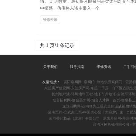
情。 走进教室，最初映入眼帘的是柔柔的灯光与
中振荡，仿佛将东谈主带入一个
维修资讯
共 1 页/1 条记录
关于我们
服务指南
维修资讯
二手回
友情链接：
襄阳泵阀网_泵阀门_制造供应泵阀门
云游
东兰房产信息网-东兰房产网-东兰二手房
白下区古跳生
扬州地坪漆-环氧地坪工程-地下车库地坪-自流平环
烟台招聘网-烟台英才网-烟台人才网
首页-突泉县
逆战辅助网-业内领先正规安全的逆战辅助销
济南泵阀-立式离心泵-中国离心泵十大品牌厂家
合肥
茉雨香化妆品（北京）有限公司
尼来星座网-星座时
台湾河树机械有限公司 - 