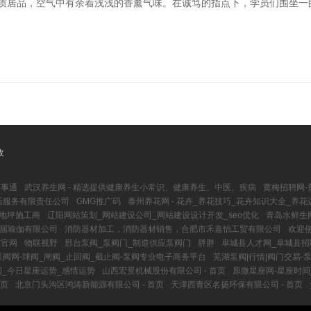
木质居品，空气中有余着浅浅的香薰气味。在诚笃的指点下，学员们围坐一
收
百事通
武汉养生网 - 精选提供健康养生小常识、健康养生、中医、疾病
黄梅招聘网-
活服务有限责任公司
GMG推广码
泰州养花网 - 花卉_养花技巧_花卉知识大全_养
氧地坪施工商
辽阳网站策划_网站建设公司_网站建设设计开发_seo优化
青岛水鲜生
三届瑜伽有限公司
消防器材加工，消防器材销售，合肥市禾嘉怡工贸有限公司
欢迎
售官网
物联视野
邢台泵阀_泵阀门_制造供应泵阀门
胖胖
阜城县人才网_阜城县招
泵阀网-球阀_闸阀_止回阀_截止阀-泵阀专业电子商务平台
芜湖泵阀|行情|阀门交易-
间_今日星座运势_感情运势
山西宏景机械股份有限公司 - 首页
原微星座网-星座时间
首页
北京门头沟区鸿涛新能源有限公司 - 首页
天津西青区名扬环保有限公司 - 首页