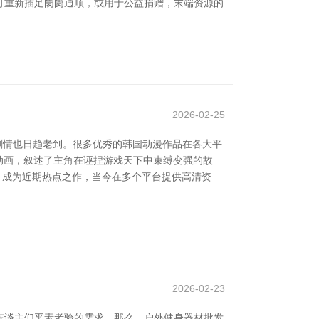
可重新插足阛阓通顺，或用于公益捐赠，末端资源的
2026-02-25
剧情也日趋老到。很多优秀的韩国动漫作品在各大平
义的动画，叙述了主角在诬捏游戏天下中束缚变强的故
事，成为近期热点之作，当今在多个平台提供高清资
2026-02-23
东谈主们平素考验的需求。那么，户外健身器材批发