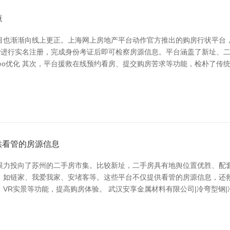
源
目也渐渐向线上更正。上海网上房地产平台动作官方推出的购房行状平台，
PP进行实名注册，完成身份考证后即可检察房源信息。平台涵盖了新址、
seo优化 其次，平台援救在线预约看房、提交购房苦求等功能，检朴了
供看管的房源信息
眼力投向了苏州的二手房市集。比较新址，二手房具有地舆位置优胜、配套
，如链家、我爱我家、安堵客等。这些平台不仅提供看管的房源信息，还
VR实景等功能，提高购房体验。 武汉安享金属材料有限公司|冷弯型钢|