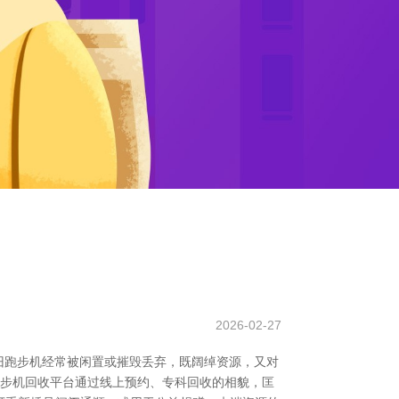
2026-02-27
旧跑步机经常被闲置或摧毁丢弃，既阔绰资源，又对
跑步机回收平台通过线上预约、专科回收的相貌，匡