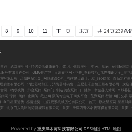
8
9
10
11
下一页
末页
共
24
页
239
条
收
百事通
武汉养生网 - 精选提供健康养生小常识、健康养生、中医、疾病
黄梅招聘网-
活服务有限责任公司
GMG推广码
泰州养花网 - 花卉_养花技巧_花卉知识大全_养
氧地坪施工商
辽阳网站策划_网站建设公司_网站建设设计开发_seo优化
青岛水鲜生
三届瑜伽有限公司
消防器材加工，消防器材销售，合肥市禾嘉怡工贸有限公司
欢迎
售官网
物联视野
邢台泵阀_泵阀门_制造供应泵阀门
胖胖
阜城县人才网_阜城县招
泵阀网-球阀_闸阀_止回阀_截止阀-泵阀专业电子商务平台
芜湖泵阀|行情|阀门交易-
间_今日星座运势_感情运势
山西宏景机械股份有限公司 - 首页
原微星座网-星座时间
首页
北京门头沟区鸿涛新能源有限公司 - 首页
天津西青区名扬环保有限公司 - 首页
Powered by
重庆洋木河科技有限公司
RSS地图
HTML地图