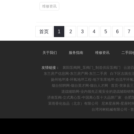
维修资讯
首页
1
2
3
4
5
6
7
关于我们
服务指南
维修资讯
二手回
友情链接：
襄阳泵阀网_泵阀门_制造供应泵阀门
云游
东兰房产信息网-东兰房产网-东兰二手房
白下区古跳生
扬州地坪漆-环氧地坪工程-地下车库地坪-自流平环
烟台招聘网-烟台英才网-烟台人才网
首页-突泉县
逆战辅助网-业内领先正规安全的逆战辅助销
济南泵阀-立式离心泵-中国离心泵十大品牌厂家
合肥
茉雨香化妆品（北京）有限公司
尼来星座网-星座时
台湾河树机械有限公司 - 