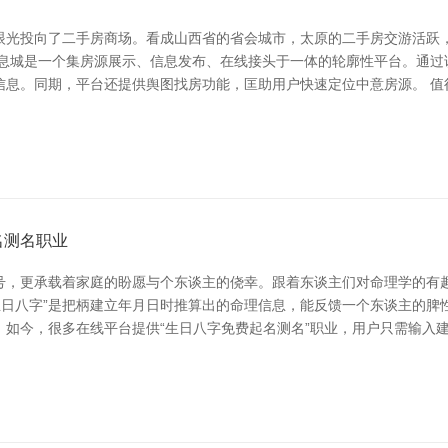
眼光投向了二手房商场。看成山西省的省会城市，太原的二手房交游活跃
信息城是一个集房源展示、信息发布、在线接头于一体的轮廓性平台。通过
信息。同期，平台还提供舆图找房功能，匡助用户快速定位中意房源。 值
名测名职业
号，更承载着家庭的盼愿与个东谈主的侥幸。跟着东谈主们对命理学的有
生日八字”是把柄建立年月日时推算出的命理信息，能反馈一个东谈主的
。如今，很多在线平台提供“生日八字免费起名测名”职业，用户只需输入