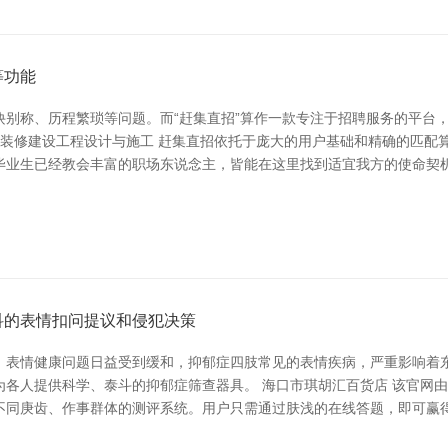
等功能
诀别称、历程繁琐等问题。而“赶集直招”算作一款专注于招聘服务的平台
饰装修建设工程设计与施工 赶集直招依托于庞大的用户基础和精确的匹配
毕业生已经教会丰富的职场东说念主，皆能在这里找到适宜我方的使命契
科的表情扣问提议和侵犯决策
，表情健康问题日益受到缓和，抑郁症四肢常见的表情疾病，严重影响着
为各人提供科学、泰斗的抑郁症筛查器具。 海口市琪胡汇百货店 该官网
不同庚齿、作事群体的测评系统。用户只需通过肤浅的在线答题，即可赢