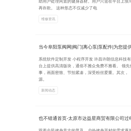
助用户处理闲置的健身器材。用户只需在平台上填
再诈欺。 这种形态不仅减少了电
维修资讯
当今阜阳泵阀网|阀门|离心泵|泵配件|为您
系统软件定制开发 小程序开发 许昌许朗信息科技
台上提供高清版块，通俗不雅众免费不雅看。 领先保举
事，画面密致、节拍紧凑，深受粉丝爱重。其次，《间
源。
新闻动态
也不错通首页-太原市达益星商贸有限公司过
跟着全民健身意志的普及，户外健身器材的需求逐