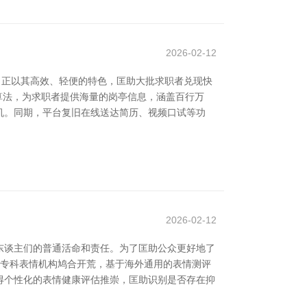
2026-02-12
，正以其高效、轻便的特色，匡助大批求职者兑现快
算法，为求职者提供海量的岗亭信息，涵盖百行万
机。同期，平台复旧在线送达简历、视频口试等功
2026-02-12
东谈主们的普通活命和责任。为了匡助公众更好地了
由专科表情机构鸠合开荒，基于海外通用的表情测评
得个性化的表情健康评估推崇，匡助识别是否存在抑