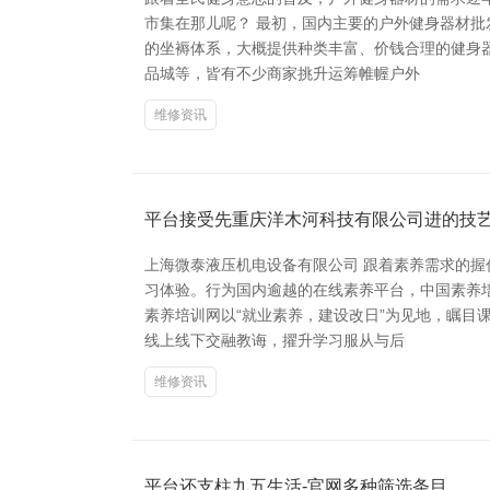
市集在那儿呢？ 最初，国内主要的户外健身器材
的坐褥体系，大概提供种类丰富、价钱合理的健身
品城等，皆有不少商家挑升运筹帷幄户外
维修资讯
平台接受先重庆洋木河科技有限公司进的技
上海微泰液压机电设备有限公司 跟着素养需求的
习体验。行为国内逾越的在线素养平台，中国素养
素养培训网以“就业素养，建设改日”为见地，瞩
线上线下交融教诲，擢升学习服从与后
维修资讯
平台还支柱九五生活-官网多种筛选条目