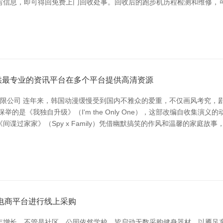
写信息，即可得回免费上门回收处事。回收后的跑步机历程检测和维修，
提供最专业的资讯平台在多个平台提供高清资源
有限公司 连年来，韩国动漫缓慢受到国内不雅众的爱重，不仅画风考究，
的是《我独自升级》（I'm the Only One），这部改编自收集演
谍过家家》（Spy x Family）凭借幽默搞笑的作风和温馨的家庭故
电商平台进行线上采购
年增长。不管是社区、公园依然学校，皆启动无数采购健身器材，以餍足