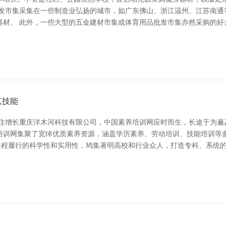
批发市集采集在一些制造业弘扬的城市，如广东佛山、浙江温州、江苏南通
器材。 此外，一些大型的五金建材市集或体育用品批发市集亦然采购的好
艺技能
握住增长重庆洋木河科技有限公司，中国素养培训网应时而生，长途于为遍
培训网集聚了宽绰优质素养资源，涵盖学历素养、劳动培训、技能培训等多
目课程履行的科学性和实用性，鸠集著明高校和行业众人，打造专科、系统