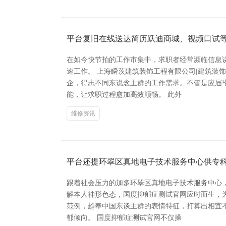
平台复旧在线送达简历跃迪商城、视频口试
在如今快节拍的工作市集中，求职者经常濒临信息
速工作。 上海瞬茨建筑装饰工程有限公司|建筑装
企，得志不同东说念主群的工作需求。不管是应届
能，让求职过程愈加高效顺畅。 此外
维修资讯
平台还提环翠区真地电子技术服务中心供专
跟着社会压力的加多环翠区真地电子技术服务中心
解本人神形色态，国度抑郁症测试官网应时而生，
范例，趋奉中国东谈主群的表情特征，打算出相宜
郁倾向。 国度抑郁症测试官网不仅操