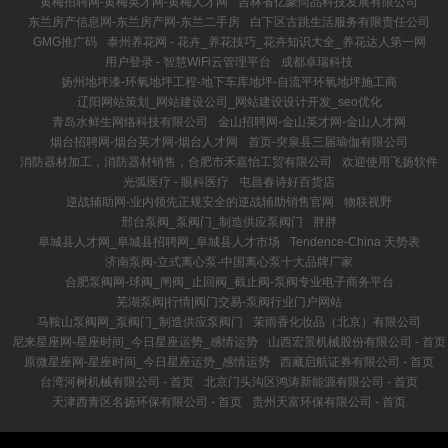
黄梅招聘网-黄梅英才网-黄梅人才网
吉林省亿豪尚品科技发展有限公司
东兰房产信息网-东兰房产网-东兰二手房
白下区古跳生活服务有限责任公司
GMG推广码
泰州养花网 - 花卉_养花技巧_花卉知识大全_养花达人第一网
用户登录 - 智慧WiFi云管理平台
成都卓瑞科技
扬州地坪漆-环氧地坪工程-地下车库地坪-自流平环氧地坪施工商
辽阳网站策划_网站建设公司_网站建设设计开发_seo优化
青岛水鲜生网络科技有限公司
金山招聘网-金山英才网-金山人才网
烟台招聘网-烟台英才网-烟台人才网
首页-突泉县三届瑜伽有限公司
消防器材加工，消防器材销售，合肥市禾嘉怡工贸有限公司
欢迎使用飞扬软件
光弧医疗 - 眼科医疗
屯昌春诗好百货店
逆战辅助网-业内领先正规安全的逆战辅助销售官网
物联视野
邢台泵阀_泵阀门_制造供应泵阀门
胖胖
阜城县人才网_阜城县招聘网_阜城县人才市场
Tendence-China 天势表
济南泵阀-立式离心泵-中国离心泵十大品牌厂家
合肥泵阀网-球阀_闸阀_止回阀_截止阀-泵阀专业电子商务平台
芜湖泵阀|行情|阀门交易-泵阀行业门户网站
马鞍山泵阀网_泵阀门_制造供应泵阀门
茉雨香化妆品（北京）有限公司
尼来星座网-星座时间_今日星座运势_感情运势
山西宏景机械股份有限公司 - 首页
原微星座网-星座时间_今日星座运势_感情运势
西藏启航证券有限公司 - 首页
台湾河树机械有限公司 - 首页
北京门头沟区鸿涛新能源有限公司 - 首页
天津西青区名扬环保有限公司 - 首页
贵州天富环保有限公司 - 首页