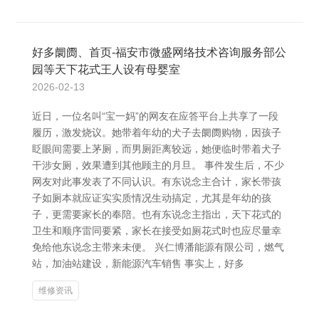
好多阛阓、首页-福安市微盛网络技术咨询服务部公
园等天下花式王人设有母婴室
2026-02-13
近日，一位名叫“宝一妈”的网友在应答平台上共享了一段
履历，激发烧议。她带着年幼的犬子去阛阓购物，因孩子
眨眼间需要上茅厕，而男厕距离较远，她便临时带着犬子
干涉女厕，效果遭到其他顾主的月旦。 事件发生后，不少
网友对此事发表了不同认识。有东说念主合计，家长带孩
子如厕本就应证实实质情况生动搞定，尤其是年幼的孩
子，更需要家长的奉陪。也有东说念主指出，天下花式的
卫生和顺序雷同要紧，家长在接受如厕花式时也应尽量幸
免给他东说念主带来未便。 兴仁博潘能源有限公司，燃气
站，加油站建设，新能源汽车销售 事实上，好多
维修资讯