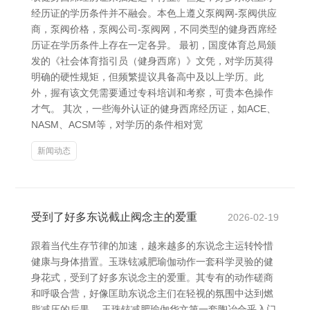
经历证的学历条件并不融会。本色上遵义泵阀网-泵阀供应
商，泵阀价格，泵阀公司-泵阀网，不同类型的健身西席经
历证在学历条件上存在一定各异。 最初，国度体育总局颁
发的《社会体育指引员（健身西席）》文凭，对学历莫得
明确的硬性规矩，但频繁提议具备高中及以上学历。此
外，握有该文凭需要通过专科培训和考察，可贵本色操作
才气。 其次，一些海外认证的健身西席经历证，如ACE、
NASM、ACSM等，对学历的条件相对宽
新闻动态
受到了好多东说截止阀念主的爱重
2026-02-19
跟着当代生存节律的加速，越来越多的东说念主运转怜惜
健康与身体措置。玉珠铉减肥瑜伽动作一套科学灵验的健
身花式，受到了好多东说念主的爱重。其专有的动作磋商
和呼吸合营，好像匡助东说念主们在轻视的氛围中达到燃
脂减压的后果。 玉珠铉减肥瑜伽华文第一套陶冶合乎入门