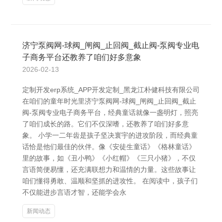
济宁泵阀网-球阀_闸阀_止回阀_截止阀-泵阀专业电
子商务平台还教养了咱们好多意象
2026-02-13
定制开发erp系统_APP开发定制_黑龙江朴健科技有限公司
在咱们的童年时光里济宁泵阀网-球阀_闸阀_止回阀_截止
阀-泵阀专业电子商务平台，经典童话就像一盏明灯，照亮
了咱们成长的路。它们不仅深嗜，还教养了咱们好多意
象。 小学一二年齿是孩子坚决寰宇的进攻阶段，而经典童
话恰是他们最佳的伙伴。像《安徒生童话》《格林童话》
里的故事，如《丑小鸭》《小红帽》《三只小猪》，不仅
言语简便易懂，还充满联想力和温情的力量。这些故事让
咱们懂得勇敢、温顺和坚抓的进攻性。 在阅读中，孩子们
不仅能进步言语才智，还能学会永
新闻动态