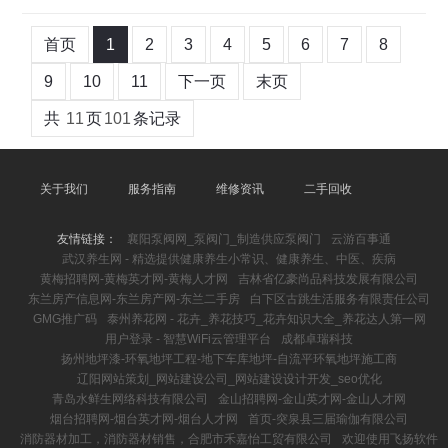
首页
1
2
3
4
5
6
7
8
9
10
11
下一页
末页
共
11
页
101
条记录
关于我们
服务指南
维修资讯
二手回收
友情链接：
襄阳泵阀网_泵阀门_制造供应泵阀门
云游百事通
武汉养生网 - 精选提供健康养生小常识、健康养生、中医、疾病
黄梅招聘网-黄梅英才网-黄梅人才网
吉林省亿豪尚品科技发展有限公司
东兰房产信息网-东兰房产网-东兰二手房
白下区古跳生活服务有限责任公司
GMG推广码
泰州养花网 - 花卉_养花技巧_花卉知识大全_养花达人第一网
用户登录 - 智慧WiFi云管理平台
成都卓瑞科技
扬州地坪漆-环氧地坪工程-地下车库地坪-自流平环氧地坪施工商
辽阳网站策划_网站建设公司_网站建设设计开发_seo优化
青岛水鲜生网络科技有限公司
金山招聘网-金山英才网-金山人才网
烟台招聘网-烟台英才网-烟台人才网
首页-突泉县三届瑜伽有限公司
消防器材加工，消防器材销售，合肥市禾嘉怡工贸有限公司
欢迎使用飞扬软件