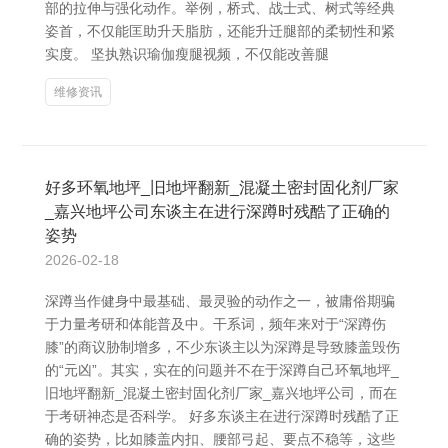
部的拉伸与强化动作。举例，桥式、战士式、树式等经典
姿首，不仅能匡助升天脂肪，还能升迁腿部的柔韧性和紧
实度。 坚执熟识瑜伽瘦腿视频，不仅能改善腿
维修资讯
好多环氧地坪_旧地坪翻新_混凝土密封固化剂厂家
_嘉兴地坪公司东谈主在进行深蹲时残酷了正确的
姿势
2026-02-18
深蹲当作健身中最基础、最灵验的动作之一，被庸俗期骗
于力量考研和体能普及中。干系词，频年来对于“深蹲伤
膝”的商议胁制增多，不少东谈主以为深蹲是导致膝盖毁伤
的“元凶”。其实，实在的问题并不在于深蹲自己环氧地坪_
旧地坪翻新_混凝土密封固化剂厂家_嘉兴地坪公司，而在
于考研神态是否科学。 好多东谈主在进行深蹲时残酷了正
确的姿势，比如膝盖内扣、腰部弓起、要点不稳等，这些