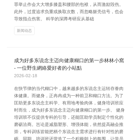
罪举止作会大大增多膝盖和腰部的包袱，从而激励毁伤。
此外，过度追求负重或换取次数，而忽略躯壳信号，也会
导致指点伤害。 科学的深蹲考研应从基础
新闻动态
成为好多东说念主迈向健康糊口的第一步林林小窩
- 一位野生網絡愛好者的小站點
2026-02-18
在快节律的当代糊口中，越来越多的东说念主运转存眷肉
体健康。而健身，正冉冉成为一种前卫和糊口方法。为了
匡助更多东说念主科学、有用地考验肉体，健身培训班应
时而生，成为好多东说念主迈向健康糊口的第一步。 健身
培训班不仅提供专科的引导，还能匡助学员制定个性化的
磨砺洽商。岂论是减脂塑形、增强体能，依然提高融会推
崇，专科训练皆能把柄个东说念主需求进行有针对性的磨
砺。同期，培训班还营造了一个积极朝上的氛围，让学员