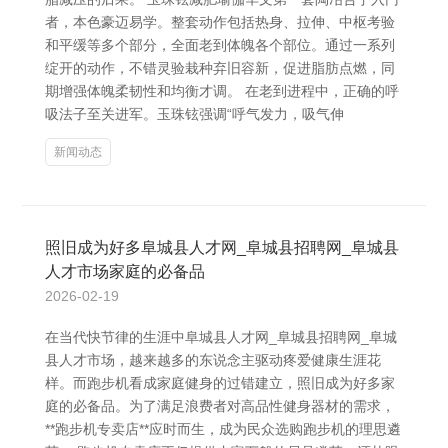
者，本色豪迈易学。整套动作包括热身、拉伸、中枢考验
和平缓等多个部分，全面老到体魄各个部位。通过一系列
绽开的动作，不错灵验栽种弃旧容新，促进脂肪点燃，同
期增强体魄柔韧性和均衡才调。 在老到进程中，正确的呼
吸法子至关进军。玉珠铉强调“呼气发力，吸气伸
新闻动态
照旧成为好多阜城县人才网_阜城县招聘网_阜城县
人才市场家庭的必备品
2026-02-19
在当代快节律的生涯中阜城县人才网_阜城县招聘网_阜城
县人才市场，越来越多的东说念主驱动疼爱健康生涯花
样。而跑步机看成家庭健身的过错建立，照旧成为好多家
庭的必备品。为了满足浪费者对高品性健身器材的需求，
**跑步机专卖店**应时而生，成为民众选购跑步机的理思遴