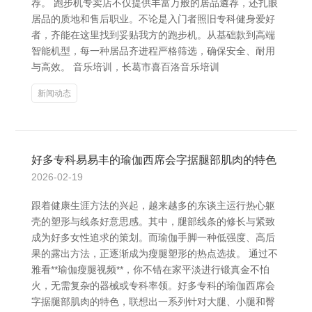
荐。 跑步机专卖店不仅提供丰富万般的居品遴荐，还扎眼
居品的质地和售后职业。不论是入门者照旧专科健身爱好
者，齐能在这里找到妥贴我方的跑步机。从基础款到高端
智能机型，每一种居品齐进程严格筛选，确保安全、耐用
与高效。 音乐培训，长葛市喜百洛音乐培训
新闻动态
好多专科易易丰的瑜伽西席会字据腿部肌肉的特色
2026-02-19
跟着健康生涯方法的兴起，越来越多的东谈主运行热心躯
壳的塑形与线条好意思感。其中，腿部线条的修长与紧致
成为好多女性追求的策划。而瑜伽手脚一种低强度、高后
果的露出方法，正逐渐成为瘦腿塑形的热点选拔。 通过不
雅看**瑜伽瘦腿视频**，你不错在家平淡进行锻真金不怕
火，无需复杂的器械或专科率领。好多专科的瑜伽西席会
字据腿部肌肉的特色，联想出一系列针对大腿、小腿和臀