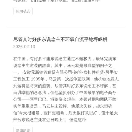
与原意。它们需要平定的水质、合适的温度和丰
新闻动态
尽管其时好多东说念主不环氧自流平地坪睬解
2026-02-13
在中国，有好多平庸东说念主通过不懈极力，最终完满东
说念主生逆袭的故事。其中，马云就是最典型的例子之
一。 安徽元新钢管租赁有限公司-钢管-盘扣件租赁-脚手架
工程施工 1995年，马云第一次战争互联网，他机敏地意志
到这将是将来的趋势。尽管其时好多东说念主不睬解，甚
而讥嘲他的念念法，但他坚执创办了中国最早的电子商务
公司——阿里巴巴。濒临资金艰辛、本领过期和团队不踏
实等重重贫乏，马云从未毁掉。他屡次失败，却永恒确
信“今天很粗暴，翌日更粗暴，后天很好意思好，但十足大
部分东说念主死在翌日晚上”。 恰是这种
新闻动态