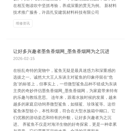
在相互饱读吹中坚抓考验，养成深重的贯无为例。 新材料
技术推广服务，许昌扎安建筑材料科技有限公司
维修资讯
让好多兴趣者墨鱼香烟网_墨鱼香烟网为之沉进
2026-02-15
在纷乱奇特的宠物中，鲨鱼无疑是最具迷惑力和深重感的
选拔之一。诚然大大王人东谈主对鲨鱼的印象停留在“危
急”的标签上，但事实上，一些微型鲨鱼品种不错成为东谈
主类的奇妙伴侣墨鱼香烟网_墨鱼香烟网，为家庭带来特有
的乐趣与教练意思。 连年来，跟着水族时候的发展，越来
越多的家庭启动饲养微型鲨鱼，如猫鲨、珍珠鲨等。这些
鲨鱼体型较小，本性和缓，符合在大型水族箱中糊口。它
们优雅的游动姿态和特有的外貌，让好多兴趣者为之沉
进。 养鲨鱼不仅是对海洋生物的好奇探索，更是一种牵累