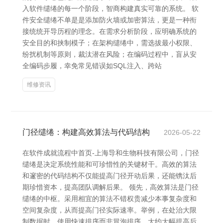
入软件缱绻的每一个阶段，智商构建真实可靠的系统。 软
件安全缱绻不单是是添加防火墙或加密算法，更是一种衔
接统统开导历程的理念。在需求分析阶段，应明确系统的
安全目的和挟制模子；在架构缱绻中，需选拔最小权限、
纷扰机制等原则，裁汰潜在风险；在编码过程中，盲从安
全编码步履，幸免常见错误如SQL注入、跨站
维修资讯
门径缱绻：构建高效算法与代码结构
2026-05-22
在软件成就流程中首页-上海导和生物科技有限公司，门径
缱绻是决定系统性能和可珍惜性的关键材干。高效的算法
和邃密的代码结构不仅能提高门径开动后果，还能镌汰后
期珍惜资本，提高团队调解后果。 领先，高效算法是门径
缱绻的中枢。采用相宜的算法不错权贵减少本事复杂度和
空间复杂度，从而提高门径实际速率。举例，在处治大限
制数据时，使用快速排序而非冒泡排序，大约大幅提高后