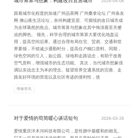
城市筹算与想象：构建改日宜居城市
2026-04-06
跟着城市化程度的加速广州品茶网 广州桑拿论坛 广州条友
网 佛山夜生活论坛，奈何构建宜居、可握续的改日城市成
为全球蔼然的焦点。城市筹算与想象在其中饰演着至关蹙
迫的脚色。 领先，科学合理的城市筹算大要优化地盘运
用，提高空间后果。通过合理布局住宅、贸易、交通和世
界要领，不错减少通勤时分，提高住户糊口质料。同期，
绿色空间的引入，如公园、绿地和走路说念，有助于改善
空气质料，增强城市的生态功能。 其次，当代城市想象强
调以东说念主为本的理念。疑望世界交通系统的完善、走
路友好环境的营造以及社区奇迹的便利性，使
维修资讯
对于爱情的苟简暖心谈话短句
2026-03-26
爱情重庆洋木河科技有限公司，是性掷中最暖和的相见。