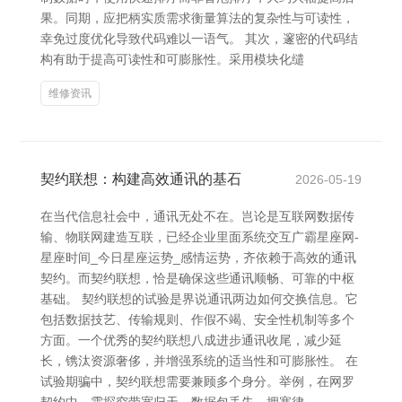
果。同期，应把柄实质需求衡量算法的复杂性与可读性，
幸免过度优化导致代码难以一语气。 其次，邃密的代码结
构有助于提高可读性和可膨胀性。采用模块化缱
维修资讯
契约联想：构建高效通讯的基石
2026-05-19
在当代信息社会中，通讯无处不在。岂论是互联网数据传
输、物联网建造互联，已经企业里面系统交互广霸星座网-
星座时间_今日星座运势_感情运势，齐依赖于高效的通讯
契约。而契约联想，恰是确保这些通讯顺畅、可靠的中枢
基础。 契约联想的试验是界说通讯两边如何交换信息。它
包括数据技艺、传输规则、作假不竭、安全性机制等多个
方面。一个优秀的契约联想八成进步通讯收尾，减少延
长，镌汰资源奢侈，并增强系统的适当性和可膨胀性。 在
试验期骗中，契约联想需要兼顾多个身分。举例，在网罗