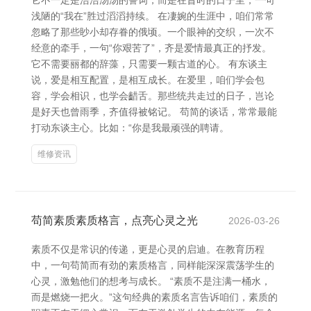
它不一定是浩浩汤汤的誓词，而是在昔时的日子里，一句
浅陋的“我在”胜过滔滔持续。 在凄婉的生涯中，咱们常常
忽略了那些眇小却存眷的俄顷。一个眼神的交织，一次不
经意的牵手，一句“你艰苦了”，齐是爱情最真正的抒发。
它不需要丽都的辞藻，只需要一颗古道的心。 有东谈主
说，爱是相互配置，是相互成长。在爱里，咱们学会包
容，学会相识，也学会齰舌。那些统共走过的日子，岂论
是好天也曾雨季，齐值得被铭记。 苟简的谈话，常常最能
打动东谈主心。比如：“你是我最顽强的聘请。
维修资讯
苟简素质素质格言，点亮心灵之光
2026-03-26
素质不仅是常识的传递，更是心灵的启迪。在教育历程
中，一句苟简而有劲的素质格言，同样能深深震荡学生的
心灵，激勉他们的想考与成长。 “素质不是注满一桶水，
而是燃烧一把火。”这句经典的素质名言告诉咱们，素质的