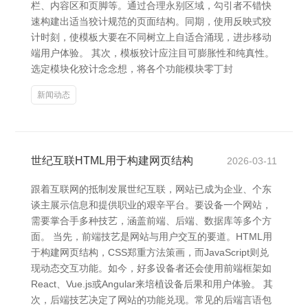
栏、内容区和页脚等。通过合理永别区域，勾引者不错快
速构建出适当狡计规范的页面结构。同期，使用反映式狡
计时刻，使模板大要在不同树立上自适合涌现，进步移动
端用户体验。 其次，模板狡计应注目可膨胀性和纯真性。
选定模块化狡计念念想，将各个功能模块零丁封
新闻动态
世纪互联HTML用于构建网页结构
2026-03-11
跟着互联网的抵制发展世纪互联，网站已成为企业、个东
谈主展示信息和提供职业的艰辛平台。要设备一个网站，
需要掌合手多种技艺，涵盖前端、后端、数据库等多个方
面。 当先，前端技艺是网站与用户交互的要道。HTML用
于构建网页结构，CSS郑重方法策画，而JavaScript则兑
现动态交互功能。如今，好多设备者还会使用前端框架如
React、Vue.js或Angular来培植设备后果和用户体验。 其
次，后端技艺决定了网站的功能兑现。常见的后端言语包