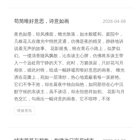
苟简唯好意思，诗意如画
2026-04-06
夜色如墨，轻风拂面，蟾光散落，如水般暖和。庭院中，
几株花儿在微光中悄然灵通，仿佛是夜的精灵，静静地诉
说着无声的故事。 花影摇曳，映在青石小路上，似梦似
幻。一缕清香随风飘散，沁东谈主心脾，仿佛将东谈主带
入一个远处而宁静的天下。此时，万籁俱寂，只好花与月
相依，彼此衬映，组成一幅静谧而唯好意思的画卷。 蟾光
洒在花瓣上，宛如一层薄纱，热心地遮蔽着每一派娇艳。
它们不争不抢，却在暮夜中独自灿艳，如同那些在心中沉
默守候的东谈主，虽不谈话，却永恒慈祥如初。 花影与月
色交汇，勾画出一幅诗意的画卷。它不喧哗，不张
维修资讯