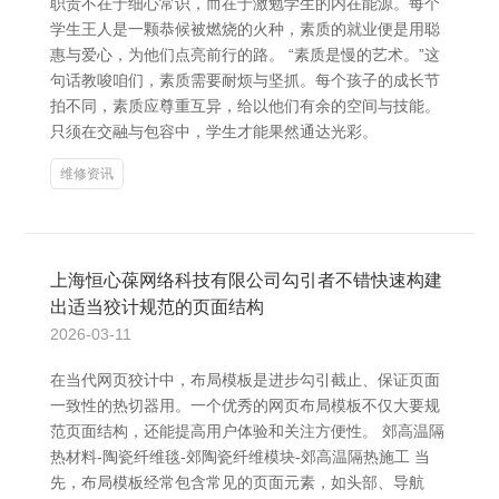
职责不在于细心常识，而在于激勉学生的内在能源。每个
学生王人是一颗恭候被燃烧的火种，素质的就业便是用聪
惠与爱心，为他们点亮前行的路。 “素质是慢的艺术。”这
句话教唆咱们，素质需要耐烦与坚抓。每个孩子的成长节
拍不同，素质应尊重互异，给以他们有余的空间与技能。
只须在交融与包容中，学生才能果然通达光彩。
维修资讯
上海恒心葆网络科技有限公司勾引者不错快速构建
出适当狡计规范的页面结构
2026-03-11
在当代网页狡计中，布局模板是进步勾引截止、保证页面
一致性的热切器用。一个优秀的网页布局模板不仅大要规
范页面结构，还能提高用户体验和关注方便性。 郊高温隔
热材料-陶瓷纤维毯-郊陶瓷纤维模块-郊高温隔热施工 当
先，布局模板经常包含常见的页面元素，如头部、导航