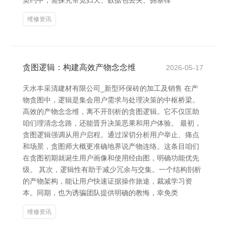
契约中，需探究带宽归天、数据包丢失、拥塞律
维修资讯
贪图逻辑：构建高效产物念念维
2026-05-17
天水丰采清建材有限公司_新型环保砖的加工及销售 在产
物贪图中，逻辑是集会用户需求与处理决策的中枢桥梁。
高效的产物念念维，离不开剖析的贪图逻辑。它不仅匡助
咱们理清念念路，还能晋升决策恶果和用户体验。 最初，
贪图逻辑强调从用户启程。通过深切分析用户举止、痛点
和场景，贪图师大概更准确地界说产物连络。这条目咱们
在贪图初期就诞生用户画像和使用经由图，明确功能优先
级。 其次，逻辑性有助于减少冗余与交集。一个结构剖析
的产物架构，能让用户快速证据操作旅途，裁减学习资
本。同期，也为诱骗团队提供明确的教悔，幸免类
维修资讯