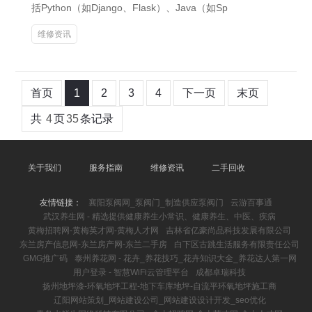
括Python（如Django、Flask）、Java（如Sp
维修资讯
首页
1
2
3
4
下一页
末页
共
4
页
35
条记录
关于我们
服务指南
维修资讯
二手回收
友情链接：
襄阳泵阀网_泵阀门_制造供应泵阀门
云游百事通
武汉养生网 - 精选提供健康养生小常识、健康养生、中医、疾病
黄梅招聘网-黄梅英才网-黄梅人才网
吉林省亿豪尚品科技发展有限公司
东兰房产信息网-东兰房产网-东兰二手房
白下区古跳生活服务有限责任公司
GMG推广码
泰州养花网 - 花卉_养花技巧_花卉知识大全_养花达人第一网
用户登录 - 智慧WiFi云管理平台
成都卓瑞科技
扬州地坪漆-环氧地坪工程-地下车库地坪-自流平环氧地坪施工商
辽阳网站策划_网站建设公司_网站建设设计开发_seo优化